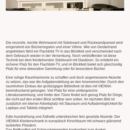
Die reizvolle, leichte Wohnwand mit Sideboard und Rückwandpaneel wird
eingerahmt von Bücherregalen und einer Vitrine. Wie von Geisterhand
angetrieben fährt ein Flachbild-TV in das Blickfeld und verschwindet nach
dem Gebrauch wieder in der Versenkung. Noch verblüffender ist diese
Technik bei dem freistehenden Sideboard mit Glastüren. So entsteht ein
sicherer Platz für den Flachbild-TV, und im Blickfeld bietet sich gleichzeitig
Platz für eine dekorative Sammlung oder für besondere Bücher.
Eine ruhige Raumharmonie zu schaffen und doch angemessene Akzente
zu setzen, das war die Aufgabenstellung an den Inneneinrichter. Durch den
raumhohen Einbau der großzügigen Bibliothek ist dies mit VIENNA
beeindruckend gelungen. Viel Platz für eine umfangreiche
Literatursammlung; und hinter den Türen findet sich genug Platz für Dinge,
die nicht auf den ersten Blick sichtbar sein sollen. Im nächsten Bild ist
zusätzlich ein kleiner Arbeitsplatz mit Stauraum und Auflademöglichkeit für
Laptops und Tablets integriert.
Edle Ausstrahlung und Ästhetik unterstreichen fein gesetzte Akzente: Der
VIENNA-Kleiderschrank in europäisch Kirschbaum mit schwarz-glänzend
lackierten Pilastern.
Das Bettkopfteil mit Schmuckelementen kontrastiert zum dunkel