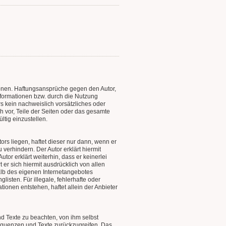
ationen. Haftungsansprüche gegen den Autor,
nformationen bzw. durch die Nutzung
s kein nachweislich vorsätzliches oder
ch vor, Teile der Seiten oder das gesamte
tig einzustellen.
ors liegen, haftet dieser nur dann, wenn er
verhindern. Der Autor erklärt hiermit
tor erklärt weiterhin, dass er keinerlei
t er sich hiermit ausdrücklich von allen
rhalb des eigenen Internetangebotes
isten. Für illegale, fehlerhafte oder
ionen entstehen, haftet allein der Anbieter
d Texte zu beachten, von ihm selbst
equenzen und Texte zurückzugreifen. Das