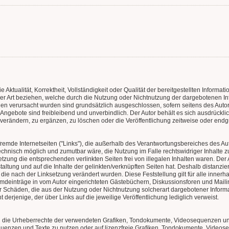
e Aktualität, Korrektheit, Vollständigkeit oder Qualität der bereitgestellten Inform
ller Art beziehen, welche durch die Nutzung oder Nichtnutzung der dargebotenen I
onen verursacht wurden sind grundsätzlich ausgeschlossen, sofern seitens des Autor
e Angebote sind freibleibend und unverbindlich. Der Autor behält es sich ausdrückli
rändern, zu ergänzen, zu löschen oder die Veröffentlichung zeitweise oder endgül
fremde Internetseiten ("Links"), die außerhalb des Verantwortungsbereiches des Aut
chnisch möglich und zumutbar wäre, die Nutzung im Falle rechtswidriger Inhalte zu 
tzung die entsprechenden verlinkten Seiten frei von illegalen Inhalten waren. Der Au
taltung und auf die Inhalte der gelinkten/verknüpften Seiten hat. Deshalb distanzier
n, die nach der Linksetzung verändert wurden. Diese Feststellung gilt für alle inne
deinträge in vom Autor eingerichteten Gästebüchern, Diskussionsforen und Mailingl
r Schäden, die aus der Nutzung oder Nichtnutzung solcherart dargebotener Informat
 derjenige, der über Links auf die jeweilige Veröffentlichung lediglich verweist.
onen die Urheberrechte der verwendeten Grafiken, Tondokumente, Videosequenzen un
quenzen und Texte zu nutzen oder auf lizenzfreie Grafiken, Tondokumente, Videos