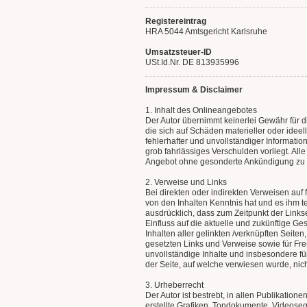
Registereintrag
HRA 5044 Amtsgericht Karlsruhe
Umsatzsteuer-ID
USt.Id.Nr. DE 813935996
Impressum & Disclaimer
1. Inhalt des Onlineangebotes
Der Autor übernimmt keinerlei Gewähr für di
die sich auf Schäden materieller oder idee
fehlerhafter und unvollständiger Informati
grob fahrlässiges Verschulden vorliegt. All
Angebot ohne gesonderte Ankündigung zu ve
2. Verweise und Links
Bei direkten oder indirekten Verweisen auf 
von den Inhalten Kenntnis hat und es ihm te
ausdrücklich, dass zum Zeitpunkt der Linkse
Einfluss auf die aktuelle und zukünftige Ges
Inhalten aller gelinkten /verknüpften Seite
gesetzten Links und Verweise sowie für Frem
unvollständige Inhalte und insbesondere fü
der Seite, auf welche verwiesen wurde, nicht
3. Urheberrecht
Der Autor ist bestrebt, in allen Publikati
erstellte Grafiken, Tondokumente, Videose