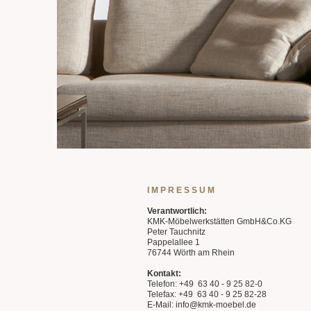
I M P R E S S U M
Verantwortlich:
KMK-Möbelwerkstätten GmbH&Co.KG
Peter Tauchnitz
Pappelallee 1
76744 Wörth am Rhein
Kontakt:
Telefon: +49 63 40 - 9 25 82-0
Telefax: +49 63 40 - 9 25 82-28
E-Mail: info@kmk-moebel.de